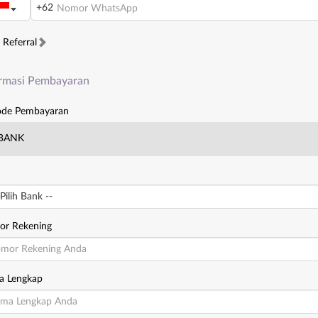
+62
 Referral
ormasi Pembayaran
de Pembayaran
BANK
r Rekening
an Resmi Deposit Qris Terbaru di Indonesia
k Gacor Agen Bola Taruhan 
 Lengkap
Terbaru di Indonesia