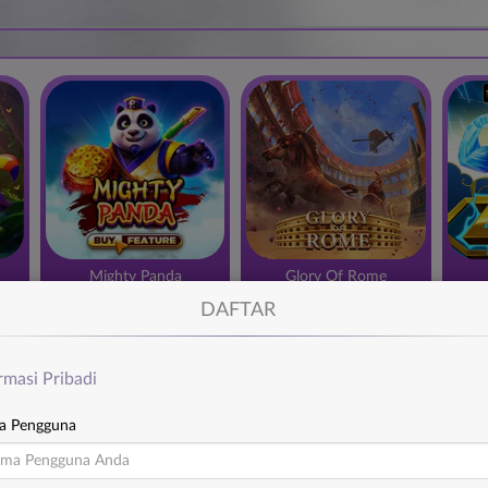
Mighty Panda
Glory Of Rome
MicroGaming
Habanero
DAFTAR
rmasi Pribadi
a Pengguna