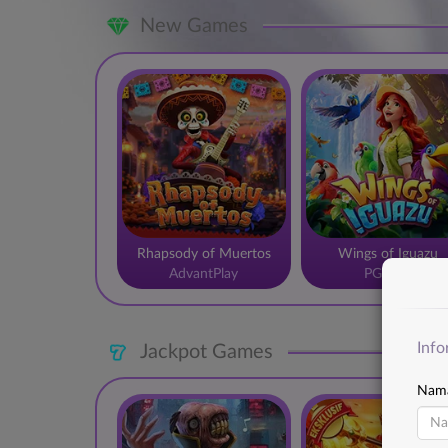
New Games
Rhapsody of Muertos
Wings of Iguazu
AdvantPlay
PG Soft
Info
Jackpot Games
Nam