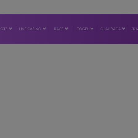
LOTS
LIVE CASINO
RACE
TOGEL
OLAHRAGA
CR