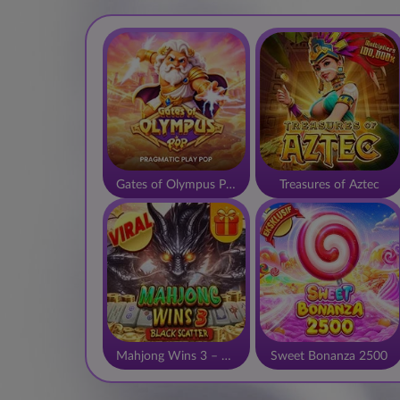
Gates of Olympus POP
Treasures of Aztec
Mahjong Wins 3 – Black Scatter
Sweet Bonanza 2500