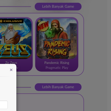
Lebih Banyak Game
Ze Zeus
Pandemic Rising
Hacksaw
Pragmatic Play
×
Lebih Banyak Game