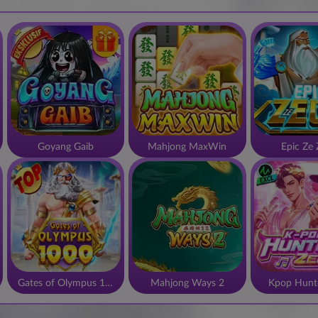
Goyang Gaib
Mahjong MaxWin
Epic Ze
Gates of Olympus 1000
Mahjong Ways 2
Kpop Hunt