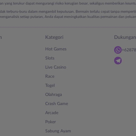
han yang terukur dapat mengurangi risiko kerugian besar, sekaligus memberikan keunt
idak terburu-buru dalam mengambil keputusan. Bermain terlalu cepat tanpa mempert
menganalisis setiap putaran, Anda dapat meningkatkan kualitas permainan dan pelu
m
Kategori
Dukungan
Hot Games
+6287
Slots
Live Casino
Race
Togel
Olahraga
Crash Game
Arcade
Poker
Sabung Ayam