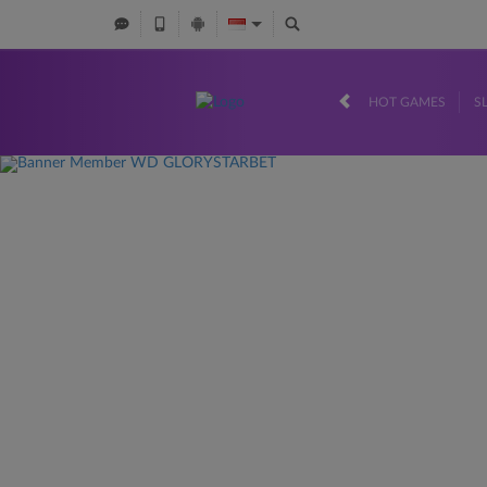
HOT GAMES
S