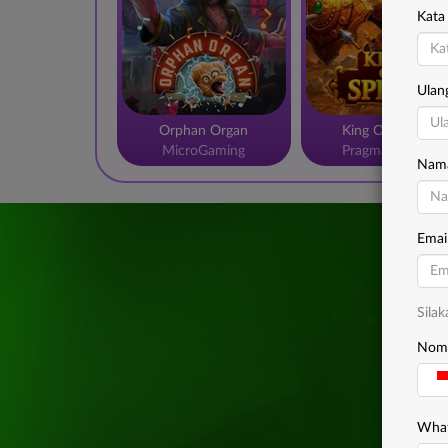
Kata
Ulan
Orphan Organ
King Of Spears
MicroGaming
Pragmatic Play
Nama
Emai
Sila
Nomo
Wha