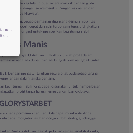
inan yang tersaji telah dibuat secara menarik dengan grafis
uatu yang sesuai dengan selera mereka. Dengan keamanan dan
 hiburan tanpa khawatir.
rofit tinggi. Setiap permainan dirancang dengan mobilitas
ya fitur deposit cepat dan spin turbo yang terus ditingkatkan
tahun.
i platform yang unggul untuk memberikan keuntungan lebih.
BET.
 Laris Manis
ang ditawarkannya. Untuk meningkatkan jumlah profit dalam
permainan yang ada dapat menjadi langkah awal yang baik untuk
ET. Dengan mengatur taruhan secara bijak pada setiap taruhan
kemenangan dalam jangka panjang.
kan keuntungan lebih yang dapat digunakan untuk memperbesar
dapatkan profit tanpa harus mengeluarkan banyak biaya.
mi GLORYSTARBET
ayaran pada permainan Taruhan Bola dapat membantu Anda
da dapat mengatur taruhan dengan lebih strategis, sehingga
kinkan Anda untuk mengamati pola permainan terlebih dahulu,