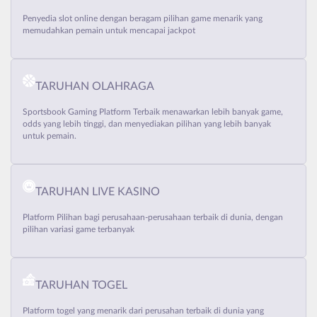
Penyedia slot online dengan beragam pilihan game menarik yang
memudahkan pemain untuk mencapai jackpot
TARUHAN OLAHRAGA
Sportsbook Gaming Platform Terbaik menawarkan lebih banyak game,
odds yang lebih tinggi, dan menyediakan pilihan yang lebih banyak
untuk pemain.
TARUHAN LIVE KASINO
Platform Pilihan bagi perusahaan-perusahaan terbaik di dunia, dengan
pilihan variasi game terbanyak
TARUHAN TOGEL
Platform togel yang menarik dari perusahan terbaik di dunia yang