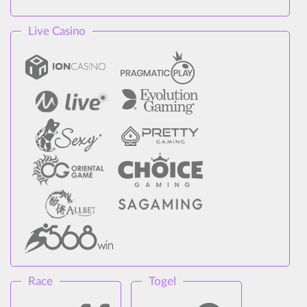
Live Casino
Race
Togel