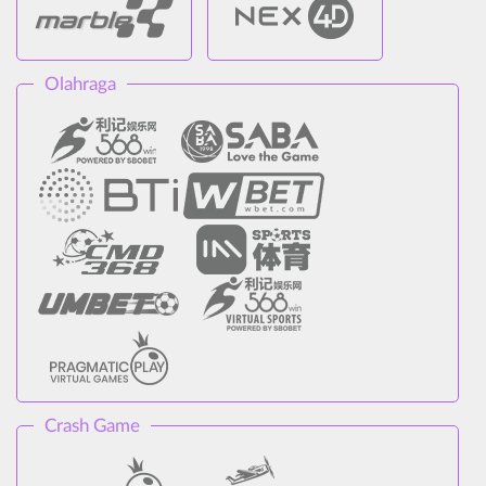
Olahraga
Crash Game