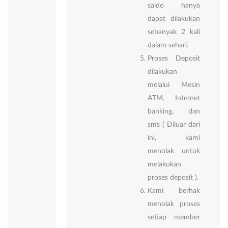
saldo hanya
dapat dilakukan
sebanyak 2 kali
dalam sehari.
Proses Deposit
dilakukan
melalui Mesin
ATM, Internet
banking, dan
sms ( Diluar dari
ini, kami
menolak untuk
melakukan
proses deposit ).
Kami berhak
menolak proses
setiap member