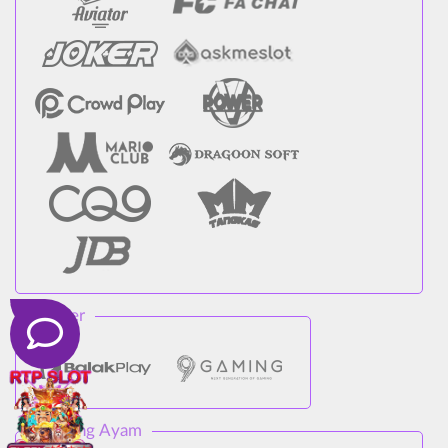
Poker
Sabung Ayam