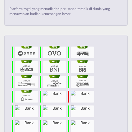
Platform togel yang menarik dari perusahan terbaik di dunia yang
menawarkan hadiah kemenangan besar