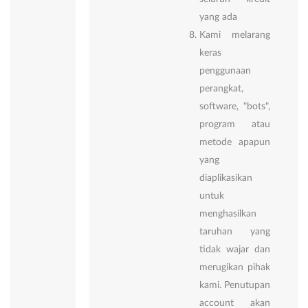
yang ada
Kami melarang
keras
penggunaan
perangkat,
software, "bots",
program atau
metode apapun
yang
diaplikasikan
untuk
menghasilkan
taruhan yang
tidak wajar dan
merugikan pihak
kami. Penutupan
account akan