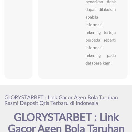
penarikan tidak
dapat dilakukan
apabila
informasi
rekening tertuju
berbeda seperti
informasi
rekening pada
database kami.
GLORYSTARBET : Link Gacor Agen Bola Taruhan
Resmi Deposit Qris Terbaru di Indonesia
GLORYSTARBET : Link
Gacor Agen Bola Taruhan