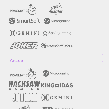
Arcade