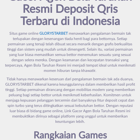
Resmi Deposit Qris
Terbaru di Indonesia
Situs game online
GLORYSTARBET
menawarkan pengalaman bermain tak
terlupakan dengan kesenangan tiada henti bagi para bettornya. Setiap
permainan yang tersaji telah dibuat secara menarik dengan grafis berkualitas
tinggi dan sistem yang mudah untuk dimengerti. Selain itu, variasi permainan
yang luar biasa memastikan semua bettor menemukan sesuatu yang sesuai
dengan selera mereka. Dengan keamanan dan kecepatan transaksi yang
terpercaya, Agen Bola Taruhan Resmi ini menjadi tempat ideal untuk menikmati
momen hiburan tanpa khawatir.
Tidak hanya menawarkan keseruan dari pengalaman bermain tak ada duanya,
GLORYSTARBET dikenal karena keunggulannya dalam memberikan hasil profit
tinggi. Setiap permainan dirancang dengan mobilitas modern yang memberikan
peluang bagi setiap bettor untuk menikmati keberhasilan. Komitmen untuk
menjaga kepuasan pelanggan tercermin dari banyaknya fitur deposit cepat dan
spin turbo yang terus ditingkatkan sesuai kebutuhan bettor. Dengan reputasi
luar biasa di bidang game online, Link Gacor Agen Bola Taruhan Resmi ini
membuktikan dirinya sebagai platform yang unggul untuk memberikan
keuntungan lebih.
Rangkaian Games