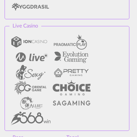
Live Casino