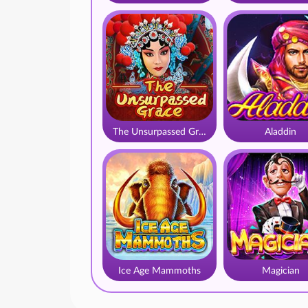
The Unsurpassed Grace
Aladdin
Ice Age Mammoths
Magician