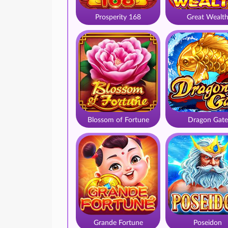
Prosperity 168
Great Wealt
Blossom of Fortune
Dragon Gate
Grande Fortune
Poseidon