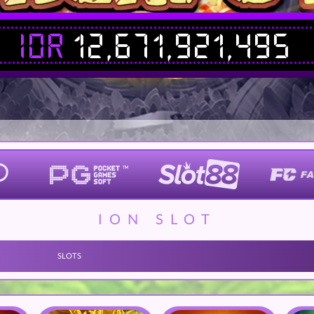
IDR
12,671,921,495
ION SLOT
SLOTS