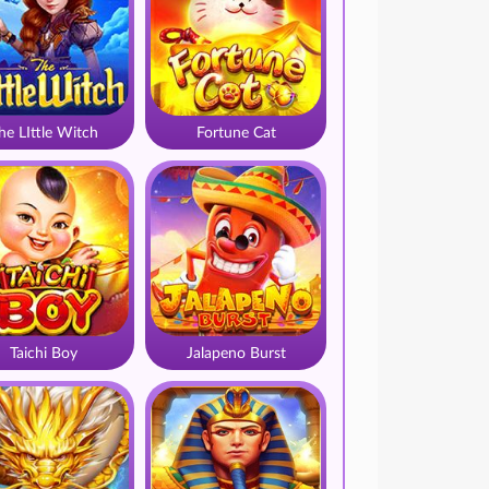
he LIttle Witch
Fortune Cat
Taichi Boy
Jalapeno Burst