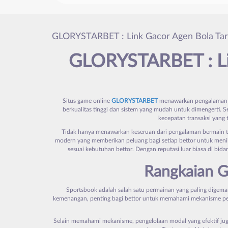
GLORYSTARBET : Link Gacor Agen Bola Taru
GLORYSTARBET : Lin
Situs game online
GLORYSTARBET
menawarkan pengalaman ber
berkualitas tinggi dan sistem yang mudah untuk dimengerti. 
kecepatan transaksi yang
Tidak hanya menawarkan keseruan dari pengalaman bermain t
modern yang memberikan peluang bagi setiap bettor untuk menik
sesuai kebutuhan bettor. Dengan reputasi luar biasa di bi
Rangkaian 
Sportsbook adalah salah satu permainan yang paling digema
kemenangan, penting bagi bettor untuk memahami mekanisme perm
Selain memahami mekanisme, pengelolaan modal yang efektif ju