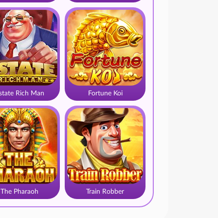
state Rich Man
Fortune Koi
The Pharaoh
Train Robber