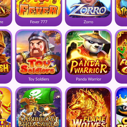
re
Fever 777
Zorro
Toy Soldiers
Panda Warrior