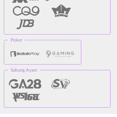
Poker
Sabung Ayam