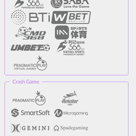
Crash Game