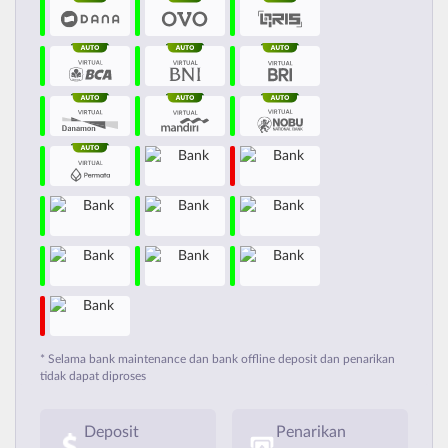
* Selama bank maintenance dan bank offline deposit dan penarikan
tidak dapat diproses
Deposit
Penarikan