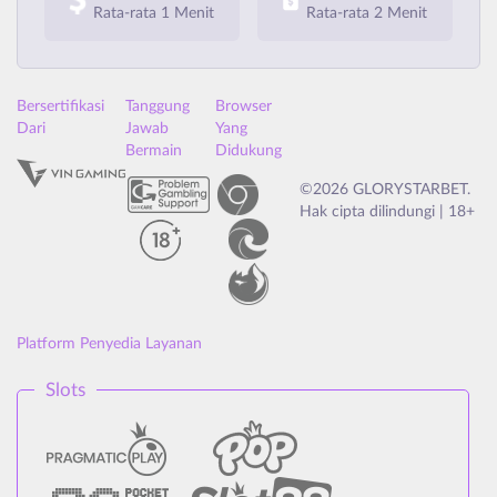
Rata-rata 1 Menit
Rata-rata 2 Menit
Bersertifikasi
Tanggung
Browser
Dari
Jawab
Yang
Bermain
Didukung
©2026 GLORYSTARBET.
Hak cipta dilindungi | 18+
Platform Penyedia Layanan
Slots