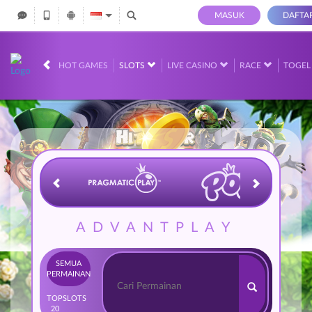
MASUK
DAFTA
IDR
12,676,204,
HOT GAMES
SLOTS
LIVE CASINO
RACE
TOGE
ADVANTPLAY
SEMUA
PERMAINAN
TOP
SLOTS
20