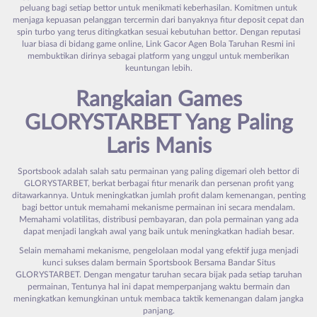
peluang bagi setiap bettor untuk menikmati keberhasilan. Komitmen untuk
menjaga kepuasan pelanggan tercermin dari banyaknya fitur deposit cepat dan
spin turbo yang terus ditingkatkan sesuai kebutuhan bettor. Dengan reputasi
luar biasa di bidang game online, Link Gacor Agen Bola Taruhan Resmi ini
membuktikan dirinya sebagai platform yang unggul untuk memberikan
keuntungan lebih.
Rangkaian Games
GLORYSTARBET
Yang Paling
Laris Manis
Sportsbook adalah salah satu permainan yang paling digemari oleh bettor di
GLORYSTARBET, berkat berbagai fitur menarik dan persenan profit yang
ditawarkannya. Untuk meningkatkan jumlah profit dalam kemenangan, penting
bagi bettor untuk memahami mekanisme permainan ini secara mendalam.
Memahami volatilitas, distribusi pembayaran, dan pola permainan yang ada
dapat menjadi langkah awal yang baik untuk meningkatkan hadiah besar.
Selain memahami mekanisme, pengelolaan modal yang efektif juga menjadi
kunci sukses dalam bermain Sportsbook Bersama Bandar Situs
GLORYSTARBET. Dengan mengatur taruhan secara bijak pada setiap taruhan
permainan, Tentunya hal ini dapat memperpanjang waktu bermain dan
meningkatkan kemungkinan untuk membaca taktik kemenangan dalam jangka
panjang.