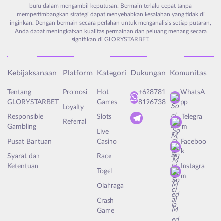
buru dalam mengambil keputusan. Bermain terlalu cepat tanpa
mempertimbangkan strategi dapat menyebabkan kesalahan yang tidak di
inginkan. Dengan bermain secara perlahan untuk menganalisis setiap putaran,
Anda dapat meningkatkan kualitas permainan dan peluang menang secara
signifikan di GLORYSTARBET.
Kebijaksanaan
Platform
Kategori
Dukungan
Komunitas
Tentang
Promosi
Hot
+628781
WhatsA
GLORYSTARBET
Games
8196738
pp
Loyalty
Responsible
Slots
Telegra
Referral
Gambling
m
Live
Pusat Bantuan
Casino
Faceboo
k
Syarat dan
Race
Ketentuan
Instagra
Togel
m
Olahraga
Crash
Game